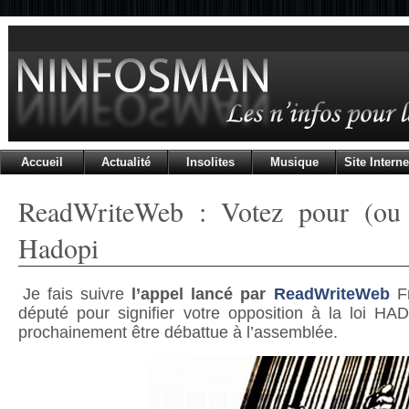
Accueil
Actualité
Insolites
Musique
Site Interne
ReadWriteWeb : Votez pour (ou c
Hadopi
Je fais suivre
l’appel lancé par
ReadWriteWeb
Fr
député pour signifier votre opposition à la loi HA
prochainement être débattue à l’assemblée.