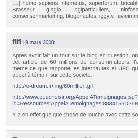
[...] homo sapiens internetus, superforum, bricab
Brasseur, glagla, logiparticuliers, ninfosm
conseilsenmarketing, blogonautes, iggytv, lavieimmo,
fifi
|
9 mars 2008
:
Apres avoir fait un tour sur le blog en question, o
cet article de 60 millions de consommateurs. l’a
meme ce que rapporte les internautes et UFC qu
appel à témoin sur cette societe.
http://e-dream.fr/img/60million.gif
http://www.quechoisir.org/AppelATemoignages.jsp?
id=Ressources:AppelATemoignages:8834159D3
Y a en effet quelque chose de louche avec cette soc