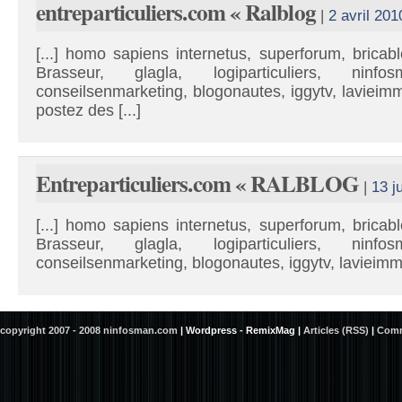
entreparticuliers.com « Ralblog
|
2 avril 201
[...] homo sapiens internetus, superforum, bricab
Brasseur, glagla, logiparticuliers, ninfosm
conseilsenmarketing, blogonautes, iggytv, lavieim
postez des [...]
Entreparticuliers.com « RALBLOG
|
13 j
[...] homo sapiens internetus, superforum, bricab
Brasseur, glagla, logiparticuliers, ninfosm
conseilsenmarketing, blogonautes, iggytv, lavieimmo,
copyright 2007 - 2008 ninfosman.com
|
Wordpress - RemixMag
|
Articles (RSS)
|
Comm