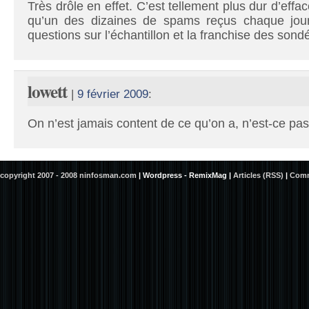
Très drôle en effet. C’est tellement plus dur d’eff
qu’un des dizaines de spams reçus chaque jou
questions sur l’échantillon et la franchise des son
lowett
|
9 février 2009
:
On n’est jamais content de ce qu’on a, n’est-ce pas
copyright 2007 - 2008 ninfosman.com
|
Wordpress - RemixMag
|
Articles (RSS)
|
Comm