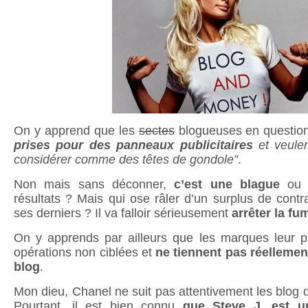
On y apprend que les
sectes
blogueuses en questi
prises pour des panneaux publicitaires
et veulen
considérer comme des têtes de gondole”
.
Non mais sans déconner,
c’est une blague
ou l
résultats ? Mais qui ose râler d’un surplus de contr
ses derniers ? Il va falloir sérieusement
arrêter la fu
On y apprends par ailleurs que les marques leur 
opérations non ciblées et
ne tiennent pas réellemen
blog
.
Mon dieu, Chanel ne suit pas attentivement les blog de
Pourtant, il est bien connu
que Steve J. est u