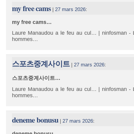
my free cams
|
27 mars 2026
:
my free cams…
Laure Manaudou a le feu au cul… | ninfosman - L
hommes…
스포츠중계사이트
|
27 mars 2026
:
스포츠중계사이트…
Laure Manaudou a le feu au cul… | ninfosman - L
hommes…
deneme bonusu
|
27 mars 2026
:
deneme bonusu…