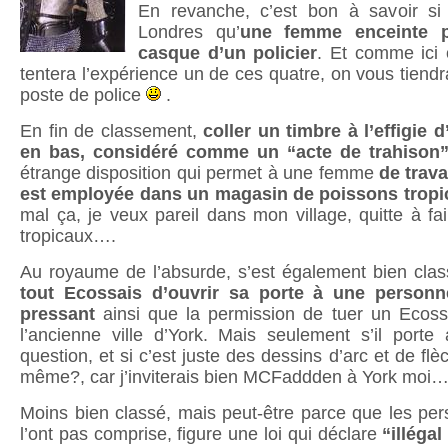
En revanche, c’est bon à savoir s
Londres qu’
une femme enceinte p
casque d’un policier
. Et comme ici 
tentera l’expérience un de ces quatre, on vous tiendr
poste de police
.
En fin de classement,
coller un timbre à l’effigie 
en bas, considéré comme un “acte de trahison
étrange disposition qui permet à une femme
de trava
est employée dans un magasin de poissons tropi
mal ça, je veux pareil dans mon village, quitte à fa
tropicaux….
Au royaume de l’absurde, s’est également bien classé
tout Ecossais d’ouvrir sa porte à une personn
pressant
ainsi que la permission de tuer un Ecos
l’ancienne ville d’York. Mais seulement s’il porte 
question, et si c’est juste des dessins d’arc et de f
même?, car j’inviterais bien MCFaddden à York moi…
Moins bien classé, mais peut-être parce que les pe
l’ont pas comprise, figure une loi qui déclare
“illéga