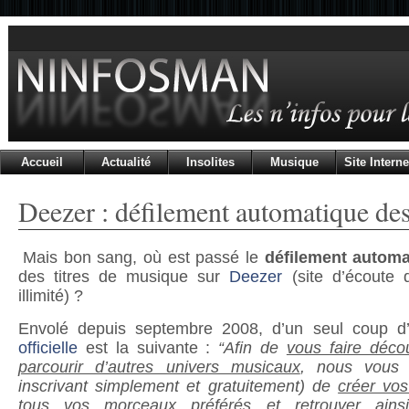
Accueil
Actualité
Insolites
Musique
Site Interne
Deezer : défilement automatique de
Mais bon sang, où est passé le
défilement automa
des titres de musique sur
Deezer
(site d’écoute 
illimité) ?
Envolé depuis septembre 2008, d’un seul coup d
officielle
est la suivante :
“Afin de
vous faire décou
parcourir d’autres univers musicaux
, nous vous 
inscrivant simplement et gratuitement) de
créer vos
tous vos morceaux préférés et retrouver ainsi 