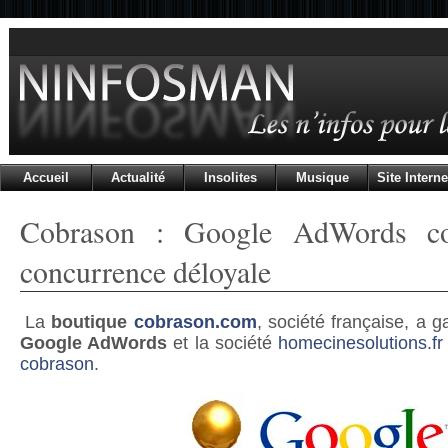
Accueil
Actualité
Insolites
Musique
Site Interne
Cobrason : Google AdWords c
concurrence déloyale
La
boutique
cobrason.com
, société française, a 
Google AdWords
et la société
homecinesolutions.fr
cobrason
.