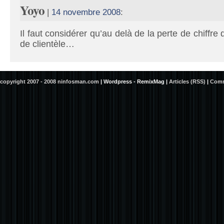
Yoyo
|
14 novembre 2008
:
Il faut considérer qu’au delà de la perte de chiffre d
de clientèle…
copyright 2007 - 2008 ninfosman.com
|
Wordpress - RemixMag
|
Articles (RSS)
|
Comm