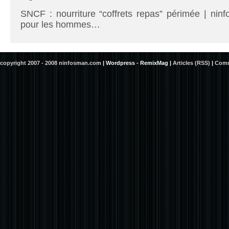
SNCF : nourriture “coffrets repas” périmée | ninf
pour les hommes…
copyright 2007 - 2008 ninfosman.com
|
Wordpress - RemixMag
|
Articles (RSS)
|
Comm