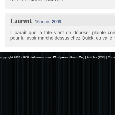
Laurent
|
16 mars 2009
:
Il paraît que la frite vient de déposer plainte c
pour lui avoir marché dessus chez Quick, où va le 
copyright 2007 - 2008 ninfosman.com
|
Wordpress - RemixMag
|
Articles (RSS)
|
Comm