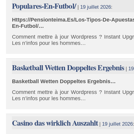
Populares-En-Futbol/
|
19 juillet 2026
:
Https://Pensionteima.Es/Los-Tipos-De-Apuesta
En-Futbol/…
Comment mettre à jour Wordpress ? Instant Upgr
Les n’infos pour les hommes…
Basketball Wetten Doppeltes Ergebnis
|
19
Basketball Wetten Doppeltes Ergebnis…
Comment mettre à jour Wordpress ? Instant Upgr
Les n’infos pour les hommes…
Casino das wirklich Auszahlt
|
19 juillet 2026