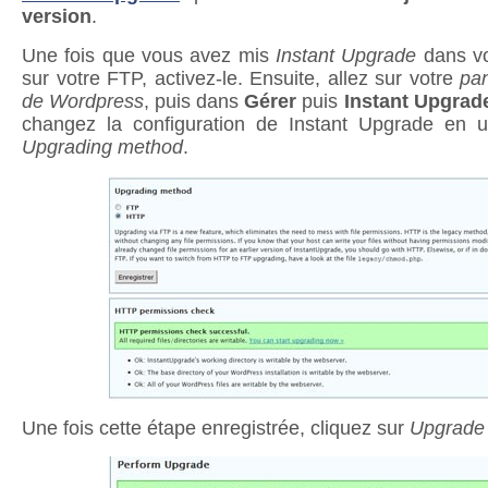
version
.
Une fois que vous avez mis
Instant Upgrade
dans vo
sur votre FTP, activez-le. Ensuite, allez sur votre
pan
de Wordpress
, puis dans
Gérer
puis
Instant Upgrad
changez la configuration de Instant Upgrade en ut
Upgrading method
.
Une fois cette étape enregistrée, cliquez sur
Upgrade