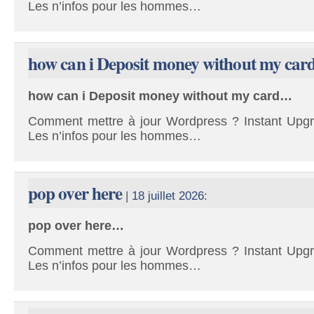
Les n’infos pour les hommes…
how can i Deposit money without my car
how can i Deposit money without my card…
Comment mettre à jour Wordpress ? Instant Upgr
Les n’infos pour les hommes…
pop over here
|
18 juillet 2026
:
pop over here…
Comment mettre à jour Wordpress ? Instant Upgr
Les n’infos pour les hommes…