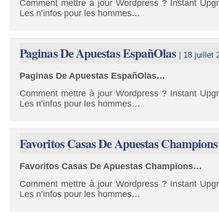
Comment mettre à jour Wordpress ? Instant Upgr
Les n’infos pour les hommes…
Paginas De Apuestas EspañOlas
|
18 juillet
Paginas De Apuestas EspañOlas…
Comment mettre à jour Wordpress ? Instant Upgr
Les n’infos pour les hommes…
Favoritos Casas De Apuestas Champions
Favoritos Casas De Apuestas Champions…
Comment mettre à jour Wordpress ? Instant Upgr
Les n’infos pour les hommes…