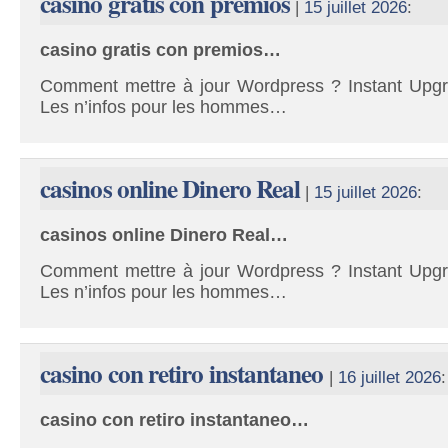
casino gratis con premios
|
15 juillet 2026
:
casino gratis con premios…
Comment mettre à jour Wordpress ? Instant Upgr
Les n’infos pour les hommes…
casinos online Dinero Real
|
15 juillet 2026
:
casinos online Dinero Real…
Comment mettre à jour Wordpress ? Instant Upgr
Les n’infos pour les hommes…
casino con retiro instantaneo
|
16 juillet 2026
:
casino con retiro instantaneo…