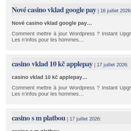
Nové casino vklad google pay
|
16 juillet 2026
Nové casino vklad google pay…
Comment mettre à jour Wordpress ? Instant Upgr
Les n’infos pour les hommes…
casino vklad 10 kč applepay
|
17 juillet 2026
:
casino vklad 10 kč applepay…
Comment mettre à jour Wordpress ? Instant Upgr
Les n’infos pour les hommes…
casino s m platbou
|
17 juillet 2026
: