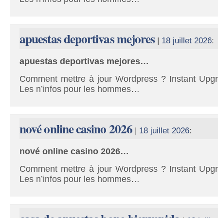
apuestas deportivas mejores
|
18 juillet 2026
:
apuestas deportivas mejores…
Comment mettre à jour Wordpress ? Instant Upgr
Les n’infos pour les hommes…
nové online casino 2026
|
18 juillet 2026
:
nové online casino 2026…
Comment mettre à jour Wordpress ? Instant Upgr
Les n’infos pour les hommes…