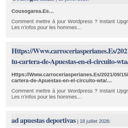
Cousogarea.Es…
Comment mettre à jour Wordpress ? Instant Upgr
Les n’infos pour les hommes…
Https://Www.carroceriasperianes.Es/2021
tu-cartera-de-Apuestas-en-el-circuito-wta
Https://Www.carroceriasperianes.Es/2021/09/15/d
cartera-de-Apuestas-en-el-circuito-wta/…
Comment mettre à jour Wordpress ? Instant Upgr
Les n’infos pour les hommes…
ad apuestas deportivas
|
18 juillet 2026
: