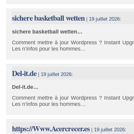
sichere basketball wetten
|
19 juillet 2026
:
sichere basketball wetten…
Comment mettre à jour Wordpress ? Instant Upgr
Les n’infos pour les hommes…
Del-it.de
|
19 juillet 2026
:
Del-it.de…
Comment mettre à jour Wordpress ? Instant Upgr
Les n’infos pour les hommes…
https://Www.Acercrecer.es
|
19 juillet 2026
: