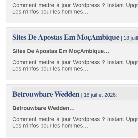
Comment mettre à jour Wordpress ? Instant Upgr
Les n’infos pour les hommes…
Sites De Apostas Em MoçAmbique
|
18 jui
Sites De Apostas Em MoçAmbique…
Comment mettre à jour Wordpress ? Instant Upgr
Les n’infos pour les hommes…
Betrouwbare Wedden
|
18 juillet 2026
:
Betrouwbare Wedden…
Comment mettre à jour Wordpress ? Instant Upgr
Les n’infos pour les hommes…